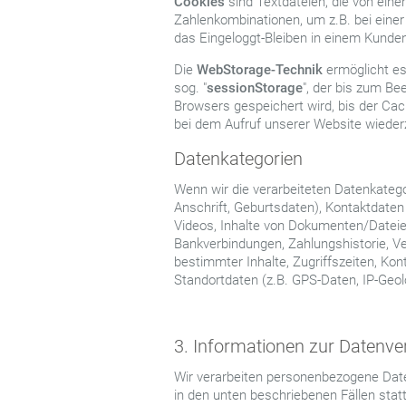
Cookies
sind Textdateien, die von ein
Zahlenkombinationen, um z.B. bei eine
das Eingeloggt-Bleiben in einem Kunde
Die
WebStorage-Technik
ermöglicht e
sog. "
sessionStorage
", der bis zum Be
Browsers gespeichert wird, bis der Cac
bei dem Aufruf unserer Website wiede
Datenkategorien
Wenn wir die verarbeiteten Datenkateg
Anschrift, Geburtsdaten), Kontaktdaten
Videos, Inhalte von Dokumenten/Dateien
Bankverbindungen, Zahlungshistorie, V
bestimmter Inhalte, Zugriffszeiten, Kon
Standortdaten (z.B. GPS-Daten, IP-Geolo
3. Informationen zur Datenve
Wir verarbeiten personenbezogene Daten
in den unten beschriebenen Fällen st