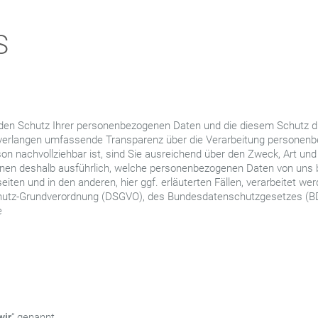
S
den Schutz Ihrer personenbezogenen Daten und die diesem Schutz d
 verlangen umfassende Transparenz über die Verarbeitung personen
son nachvollziehbar ist, sind Sie ausreichend über den Zweck, Art un
hnen deshalb ausführlich, welche personenbezogenen Daten von uns b
iten und in den anderen, hier ggf. erläuterten Fällen, verarbeitet wer
chutz-Grundverordnung (DSGVO), des Bundesdatenschutzgesetzes (B
e
wir
“ genannt.