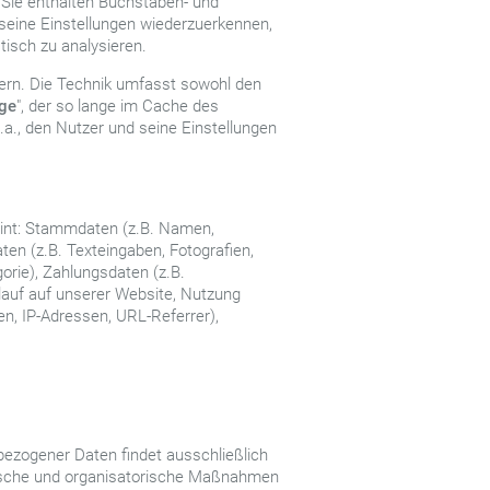
 Sie enthalten Buchstaben- und
seine Einstellungen wiederzuerkennen,
isch zu analysieren.
hern. Die Technik umfasst sowohl den
age
", der so lange im Cache des
.a., den Nutzer und seine Einstellungen
eint: Stammdaten (z.B. Namen,
en (z.B. Texteingaben, Fotografien,
orie), Zahlungsdaten (z.B.
lauf auf unserer Website, Nutzung
en, IP-Adressen, URL-Referrer),
bezogener Daten findet ausschließlich
ische und organisatorische Maßnahmen