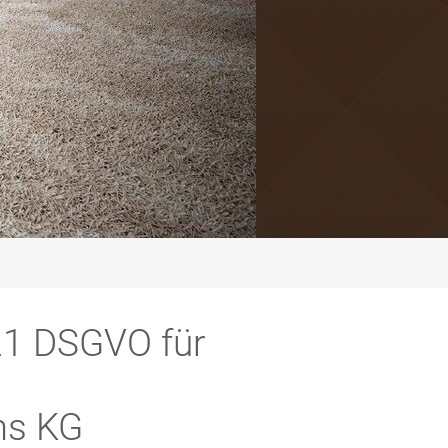
21 DSGVO für
ms KG