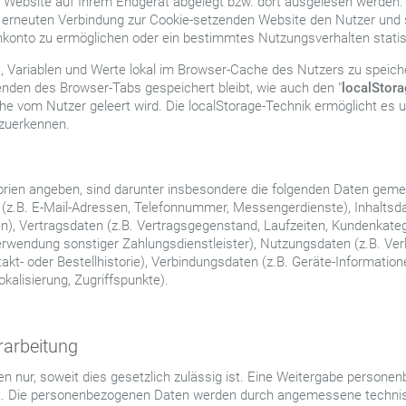
er Website auf Ihrem Endgerät abgelegt bzw. dort ausgelesen werden.
r erneuten Verbindung zur Cookie-setzenden Website den Nutzer und 
nkonto zu ermöglichen oder ein bestimmtes Nutzungsverhalten statist
s, Variablen und Werte lokal im Browser-Cache des Nutzers zu speic
enden des Browser-Tabs gespeichert bleibt, wie auch den "
localStor
he vom Nutzer geleert wird. Die localStorage-Technik ermöglicht es u
rzuerkennen.
orien angeben, sind darunter insbesondere die folgenden Daten gem
 (z.B. E-Mail-Adressen, Telefonnummer, Messengerdienste), Inhaltsdat
), Vertragsdaten (z.B. Vertragsgegenstand, Laufzeiten, Kundenkateg
erwendung sonstiger Zahlungsdienstleister), Nutzungsdaten (z.B. Ver
takt- oder Bestellhistorie), Verbindungsdaten (z.B. Geräte-Information
kalisierung, Zugriffspunkte).
rarbeitung
 nur, soweit dies gesetzlich zulässig ist. Eine Weitergabe personen
att. Die personenbezogenen Daten werden durch angemessene techn